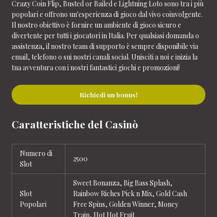
Crazy Coin Flip, Busted or Bailed e Lightning Loto sono tra i più
popolari e offrono un'esperienza di gioco dal vivo coinvolgente.
Il nostro obiettivo è fornire un ambiente di gioco sicuro e
divertente per tutti i giocatori in Italia. Per qualsiasi domanda o
assistenza, il nostro team di supporto è sempre disponibile via
email, telefono o sui nostri canali social. Unisciti a noi e inizia la
tua avventura con i nostri fantastici giochi e promozioni!
Richiedi un bonus!
Caratteristiche del Casinò
Numero di
2500
Slot
Sweet Bonanza, Big Bass Splash,
Slot
Rainbow Riches Pick n Mix, Gold Cash
Popolari
Free Spins, Golden Winner, Money
Train, Hot Hot Fruit