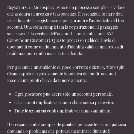
Registrarsi su Morospin Casino è un processo semplice e veloce
che assicura sicurezza e trasparenza. È essenziale fornire dati
reali durante la registrazione per garantire l'autenticità del tuo
account. Una volta completata la registrazione, il passaggio
successivo è la verifica dell'account, conosciuta come KYC
(Know Your Customer). Questo processo richiede l'invio di
documenti come un documento d'identità valido e una prova di
residenza per confermare la tua identità.
Per garantire un ambiente di gioco corretto e sicuro, Morospin
Casino applica rigorosamente la politica del multi-account.
Ecco alcuni punti chiave da tenere a mente:
Ogni giocatore può avere solo un account personale.
Gli account duplicati verranno chiusi senza preavviso.
Tutte le azioni sui conti duplicati verranno annullate.
Il servizio clienti è sempre disponibile per assisterti con qualsiasi
domanda o problema che potresti incontrare durante il