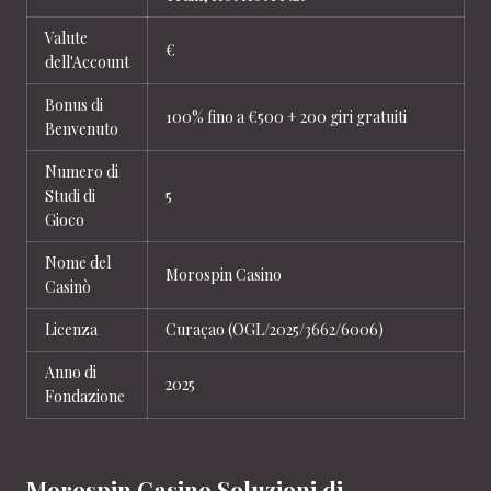
Valute
€
dell'Account
Bonus di
100% fino a €500 + 200 giri gratuiti
Benvenuto
Numero di
Studi di
5
Gioco
Nome del
Morospin Casino
Casinò
Licenza
Curaçao (OGL/2025/3662/6006)
Anno di
2025
Fondazione
Morospin Casino Soluzioni di