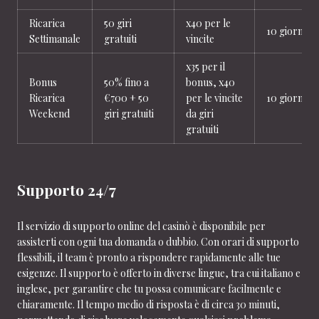
Ricarica
50 giri
x40 per le
10 giorni
Settimanale
gratuiti
vincite
x35 per il
Bonus
50% fino a
bonus, x40
Ricarica
€700 + 50
per le vincite
10 giorni
Weekend
giri gratuiti
da giri
gratuiti
Supporto 24/7
Il servizio di supporto online del casinò è disponibile per
assisterti con ogni tua domanda o dubbio. Con orari di supporto
flessibili, il team è pronto a rispondere rapidamente alle tue
esigenze. Il supporto è offerto in diverse lingue, tra cui italiano e
inglese, per garantire che tu possa comunicare facilmente e
chiaramente. Il tempo medio di risposta è di circa 30 minuti,