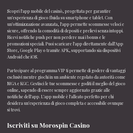
Scopri l'app mobile del casinò, progettata per garantire
un'esperienza di gioco fluida su smartphone e tablet. Con
un'ottimizzazione avanzata, l'app permette scommesse veloci e
sicure, offrendo la comodità di depositi e prelievi senza intoppi.
Ricevi notifiche push per non perdere mai i bonus e le
promozioni speciali. Puoi scaricare l'app direttamente dall'App
Store, Google Play o tramite APK, supportando sia dispositivi
Android che iOS.
Partecipare al programma VIP ti permette di godere di vantaggi
esclusivi mentre giochi in un ambiente regolato da autorità come
MGA e KGC. Gestisci le tue scommesse e goditi il meglio del gioco
online, sapendo di essere sempre aggiornato grazie alle
notifiche dell'app. L'app mobile è l'alleato perfetto per chi
desidera un'esperienza di gioco completa e accessibile ovunque
si trovi.
Iscriviti su Morospin Casino