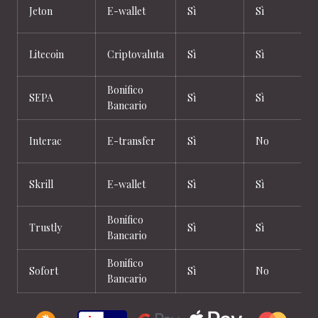
Jeton
E-wallet
Sì
Sì
Litecoin
Criptovaluta
Sì
Sì
Bonifico
SEPA
Sì
Sì
Bancario
Interac
E-transfer
Sì
No
Skrill
E-wallet
Sì
Sì
Bonifico
Trustly
Sì
Sì
Bancario
Bonifico
Sofort
Sì
No
Bancario